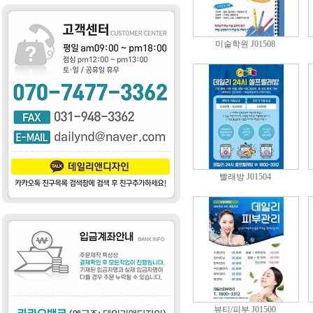
미술학원 J01508
빨래방 J01504
뷰티/피부 J01500