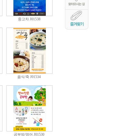
중고차 J01538
음식/죽 J01534
공부방/영어 J01530