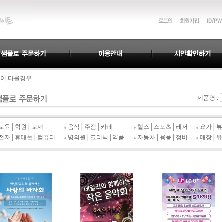
으로 감사드립니다.
명이 다를경우
누락되지 않습니다.
일리&디자인이 되겠습니다.
으로 감사드립니다.
제품명 :
명이 다를경우
누락되지 않습니다.
교육│학원│교재
음식│주점│카페
헬스│스포츠│레저
요가│뷰
일리&디자인이 되겠습니다.
전자│휴대폰│컴퓨터
병의원│크리닉│약품
자동차│용품│정비
매장│유