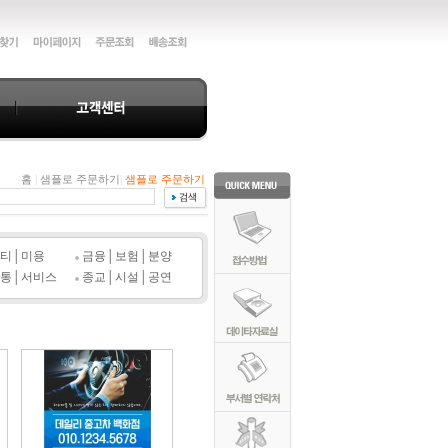
홈
|
샘플로 주문하기
|
샘플로 주문하기
티│미용
금융│보험│분양
통│서비스
종교│시설│공연