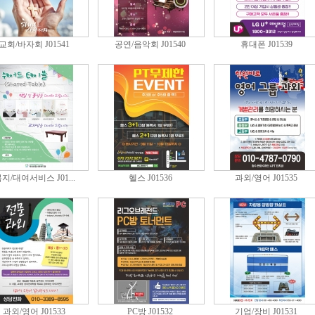
교회/바자회 J01541
공연/음악회 J01540
휴대폰 J01539
지/대여서비스 J01...
헬스 J01536
과외/영어 J01535
과외/영어 J01533
PC방 J01532
기업/장비 J01531