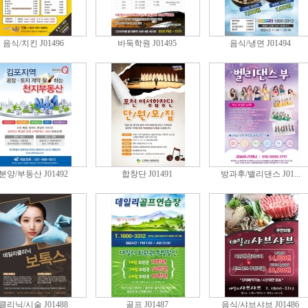
음식/치킨 J01496
바둑학원 J01495
음식/냉면 J01494
분양/부동산 J01492
합창단 J01491
방과후/밸리댄스 J01...
클리닉/시술 J01488
골프 J01487
음식/샤브샤브 J01486