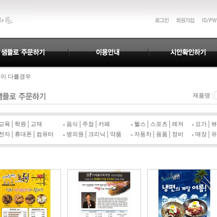
으로 감사드립니다.
명이 다를경우
누락되지 않습니다.
일리&디자인이 되겠습니다.
제품명 :
으로 감사드립니다.
명이 다를경우
교육│학원│교재
음식│주점│카페
헬스│스포츠│레저
요가│뷰
누락되지 않습니다.
전자│휴대폰│컴퓨터
병의원│크리닉│약품
자동차│용품│정비
매장│유
일리&디자인이 되겠습니다.