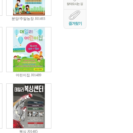
분양/주말농장 J01493
어린이집 J01489
복싱 J01485