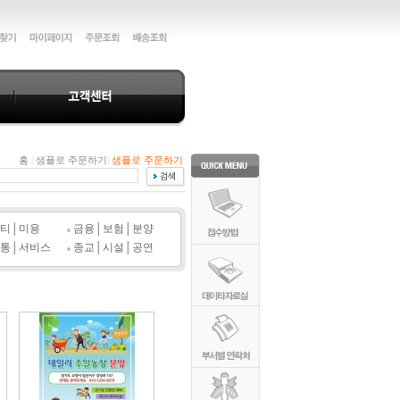
홈
|
샘플로 주문하기
|
샘플로 주문하기
티│미용
금융│보험│분양
통│서비스
종교│시설│공연