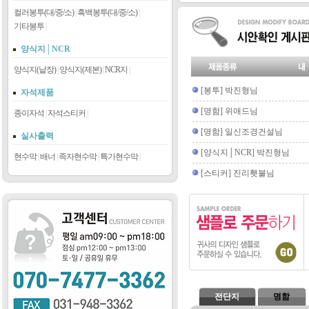
컬러봉투(대/중/소)
|
흑백봉투(대/중/소)
|
기타봉투
|
양식지│NCR
양식지(낱장)
|
양식지(제본)
|
NCR지
|
[봉투] 박진형님
자석제품
[명함] 위애드님
종이자석
|
자석스티커
|
[명함] 일신조경건설님
실사출력
[양식지│NCR] 박진형님
현수막
|
배너
|
족자현수막
|
특가현수막
|
[스티커] 진리횃불님
전단지
명함