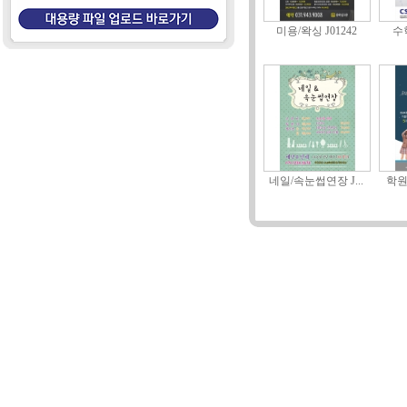
미용/왁싱 J01242
수학
네일/속눈썹연장 J...
학원/