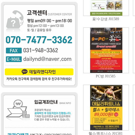
꽃/수강생 J01589
PC방 J01585
헬스/휘트니스 J01581