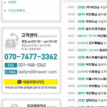
이벤트
10331
[명함]
(주)세안님
수입지명
시안교정확인
10330
[봉투]
박진형님
컬러봉투(
10329
[명함]
위애드님
수입지명함
10328
[명함]
일신조경건설님
10327
[양식지│NCR]
박진형
10326
[스티커]
진리횃불님
도
10325
[전단지│포스터]
동양
10324
[명함]
베스트밸리골프
10323
[명함]
박진형님
일반지명함
10322
[스티커]
이효명님
도무송
10321
[명함]
서울시버스노동
10320
[스티커]
박재환님
규격(
10319
[봉투]
박진형님
컬러봉투(
10318
[명함]
장태진님
수입지명함