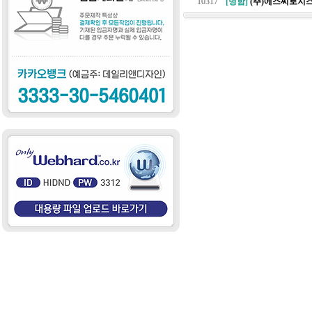
10317
[명함]
(주)에스씨로지